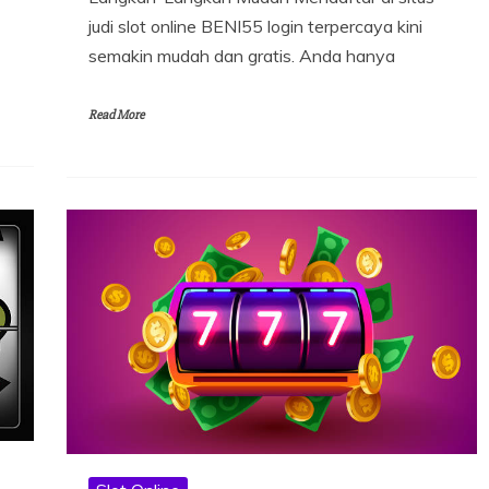
judi slot online BENI55 login terpercaya kini
semakin mudah dan gratis. Anda hanya
Read More