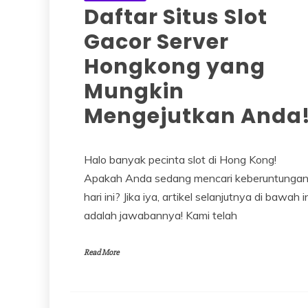
Daftar Situs Slot
Gacor Server
Hongkong yang
Mungkin
Mengejutkan Anda
Halo banyak pecinta slot di Hong Kong!
Apakah Anda sedang mencari keberuntunga
hari ini? Jika iya, artikel selanjutnya di bawah i
adalah jawabannya! Kami telah
Read More