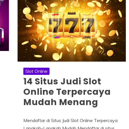
Slot Online
14 Situs Judi Slot
Online Terpercaya
Mudah Menang
Mendaftar di Situs Judi Slot Online Terpercaya:
Langkah-Langkah Mudah Mendaftar di situs