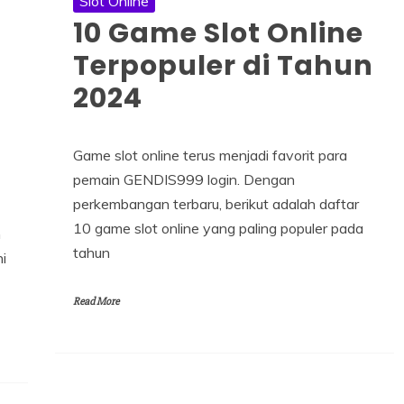
Slot Online
10 Game Slot Online
Terpopuler di Tahun
2024
!
Game slot online terus menjadi favorit para
pemain GENDIS999 login. Dengan
perkembangan terbaru, berikut adalah daftar
10 game slot online yang paling populer pada
n
tahun
ni
Read More