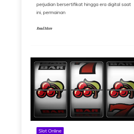
perjudian bersertifikat hingga era digital saat
ini, permainan
Read More
Slot Online