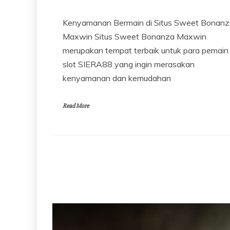
Kenyamanan Bermain di Situs Sweet Bonanz
Maxwin Situs Sweet Bonanza Maxwin
merupakan tempat terbaik untuk para pemain
slot SIERA88 yang ingin merasakan
kenyamanan dan kemudahan
Read More