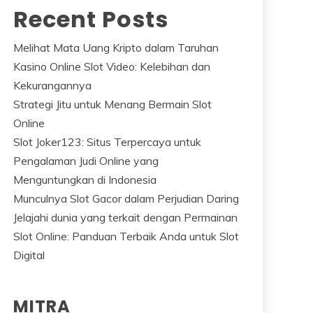
Recent Posts
Melihat Mata Uang Kripto dalam Taruhan
Kasino Online Slot Video: Kelebihan dan
Kekurangannya
Strategi Jitu untuk Menang Bermain Slot
Online
Slot Joker123: Situs Terpercaya untuk
Pengalaman Judi Online yang
Menguntungkan di Indonesia
Munculnya Slot Gacor dalam Perjudian Daring
Jelajahi dunia yang terkait dengan Permainan
Slot Online: Panduan Terbaik Anda untuk Slot
Digital
MITRA