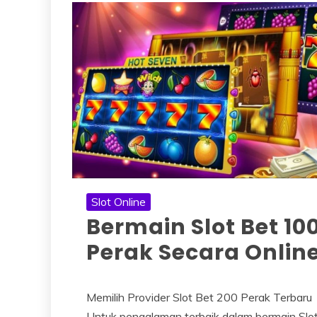
Slot Online
Bermain Slot Bet 10
Perak Secara Onlin
Memilih Provider Slot Bet 200 Perak Terbaru
Untuk pengalaman terbaik dalam bermain Slo