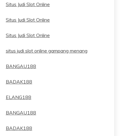
Situs Judi Slot Online
Situs Judi Slot Online
Situs Judi Slot Online
situs judi slot online gampang menang
BANGAU188
BADAK188
ELANG188
BANGAU188
BADAK188