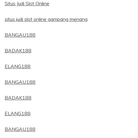
Situs Judi Slot Online
situs judi slot online gampang menang
BANGAU188
BADAK188
ELANG188
BANGAU188
BADAK188
ELANG188
BANGAU188