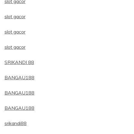
slot gacor
slot gacor
slot gacor
slot gacor
SRIKANDI 88
BANGAU188
BANGAU188
BANGAU188
srikandi88