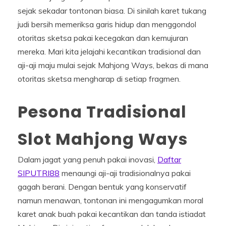
sejak sekadar tontonan biasa. Di sinilah karet tukang
judi bersih memeriksa garis hidup dan menggondol
otoritas sketsa pakai kecegakan dan kemujuran
mereka. Mari kita jelajahi kecantikan tradisional dan
aji-aji maju mulai sejak Mahjong Ways, bekas di mana
otoritas sketsa mengharap di setiap fragmen.
Pesona Tradisional
Slot Mahjong Ways
Dalam jagat yang penuh pakai inovasi,
Daftar
SIPUTRI88
menaungi aji-aji tradisionalnya pakai
gagah berani. Dengan bentuk yang konservatif
namun menawan, tontonan ini mengagumkan moral
karet anak buah pakai kecantikan dan tanda istiadat