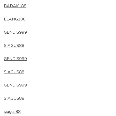
BADAK188
ELANG188
GENDIS999
SIAGUS88
GENDIS999
SIAGUS88
GENDIS999
SIAGUS88
siagus88