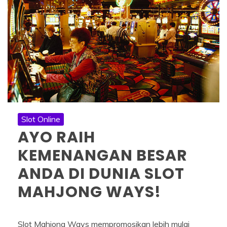
Slot Online
AYO RAIH
KEMENANGAN BESAR
ANDA DI DUNIA SLOT
MAHJONG WAYS!
Slot Mahjong Ways mempromosikan lebih mulai