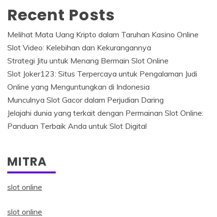
Recent Posts
Melihat Mata Uang Kripto dalam Taruhan Kasino Online
Slot Video: Kelebihan dan Kekurangannya
Strategi Jitu untuk Menang Bermain Slot Online
Slot Joker123: Situs Terpercaya untuk Pengalaman Judi
Online yang Menguntungkan di Indonesia
Munculnya Slot Gacor dalam Perjudian Daring
Jelajahi dunia yang terkait dengan Permainan Slot Online:
Panduan Terbaik Anda untuk Slot Digital
MITRA
slot online
slot online