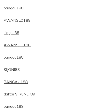
bangau188
AWANSLOT88
siagus88
AWANSLOT88
bangau188
SIJONI88
BANGAU188
daftar SIRENDI89
bangau188