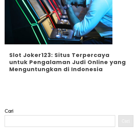
Slot Joker123: Situs Terpercaya
untuk Pengalaman Judi Online yang
Menguntungkan di Indonesia
Cari
Cari