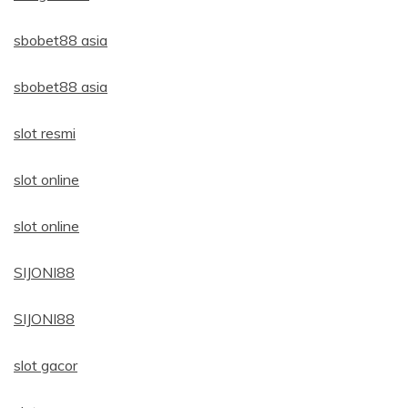
sbobet88 asia
sbobet88 asia
slot resmi
slot online
slot online
SIJONI88
SIJONI88
slot gacor